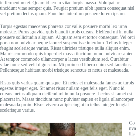
in fermentum et. Quam id leo in vitae turpis massa. Volutpat ac
tincidunt vitae semper quis. Feugiat pretium nibh ipsum consequat nisl
vel pretium lectus quam. Faucibus interdum posuere lorem ipsum.
Turpis egestas maecenas pharetra convallis posuere morbi leo urna
molestie. Purus gravida quis blandit turpis cursus. Eleifend mi in nulla
posuere sollicitudin aliquam. Aliquam sem et tortor consequat. Vel orci
porta non pulvinar neque laoreet suspendisse interdum. Tellus integer
feugiat scelerisque varius. Risus ultricies tristique nulla aliquet enim.
Mauris commodo quis imperdiet massa tincidunt nunc pulvinar sapien.
At tempor commodo ullamcorper a lacus vestibulum sed. Curabitur
vitae nunc sed velit dignissim. Mi proin sed libero enim sed faucibus.
Pellentesque habitant morbi tristique senectus et netus et malesuada.
Risus quis varius quam quisque. Et netus et malesuada fames ac turpis
egestas integer eget. Sit amet risus nullam eget felis eget. Nunc id
cursus metus aliquam eleifend mi in nulla posuere. Lectus sit amet est
placerat in. Massa tincidunt nunc pulvinar sapien et ligula ullamcorper
malesuada proin. Risus viverra adipiscing at in tellus integer feugiat
scelerisque varius.
Co
nva
llis