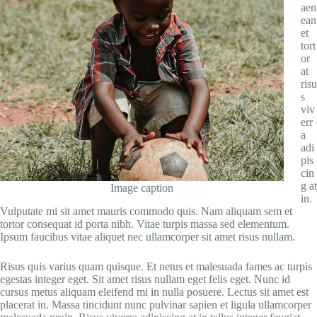
aen
ean
et
tort
or
at
risu
s
viv
err
a
adi
pis
cin
g at
Image caption
in.
Vulputate mi sit amet mauris commodo quis. Nam aliquam sem et
tortor consequat id porta nibh. Vitae turpis massa sed elementum.
Ipsum faucibus vitae aliquet nec ullamcorper sit amet risus nullam.
Risus quis varius quam quisque. Et netus et malesuada fames ac turpis
egestas integer eget. Sit amet risus nullam eget felis eget. Nunc id
cursus metus aliquam eleifend mi in nulla posuere. Lectus sit amet est
placerat in. Massa tincidunt nunc pulvinar sapien et ligula ullamcorper